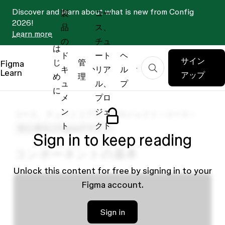
Discover and learn about what is new from Config
製
コー
2026!
品
ス、
Learn more
の
チュ
は
ド
ート
ヘ
サイン
じ
管
Figma
キ
リア
ル
Learn
アップ
め
理
ュ
ル、
プ
に
メ
プロ
ン
ジェ
コース、チュートリアル、プロジェクト
コース
ト
クト
初心者向けFigmaデザイン
Sign in to keep reading
コンポーネントの基本
Unlock this content for free by signing in to your
Figma account.
Sign in