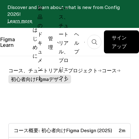
Discover and learn about what is new from Config
製
コー
2026!
品
ス、
Learn more
の
チュ
は
ド
ート
ヘ
サイン
じ
管
Figma
キ
リア
ル
Learn
アップ
め
理
ュ
ル、
プ
に
メ
プロ
ン
ジェ
コース、チュートリアル、プロジェクト
コース
ト
クト
初心者向けFigmaデザイン
コース概要: 初心者向けFigma Design (2025)
2m