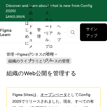
Discover and learn about what is new from Config
製
コー
2026!
品
ス、
Learn more
の
チュ
は
ド
ート
ヘ
サイン
じ
管
Figma
キ
リア
ル
Learn
アップ
め
理
ュ
ル、
プ
に
メ
プロ
ン
ジェ
管理
Figmaビジネスの管理
ト
クト
組織のライブラリとリソースの管理
組織のWeb公開を管理する
Figma Sitesは、
オープンベータ
としてConfig
2025でリリースされました。現在、すべての有