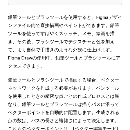
鉛筆ツールとブラシツールを使用すると、Figmaデザイ
ンファイル内で直接描画やペイントができます。鉛筆
ツールを使ってすばやくスケッチ、メモ、線画を描
き、その後、ブラシツールでテクスチャと色を加え
て、より自然で手描きのような外観に仕上げます。
Figma Draw
の使用中、鉛筆ツールとブラシツールにア
クセスできます。
鉛筆ツールとブラシツールで描画する場合、
ベクター
ネットワーク
を作成する必要があります
。
ペンツール
を使用したときの精密な点ごとの作成プロセスとは異
なり、鉛筆ツールとブラシツールは描くパスに沿って
ベクターポイントを自動的に配置します。生成される
点の数は、パスの長さと複雑さによって決定します。
これらのベクターポイントは、
[ベクター編集モード]