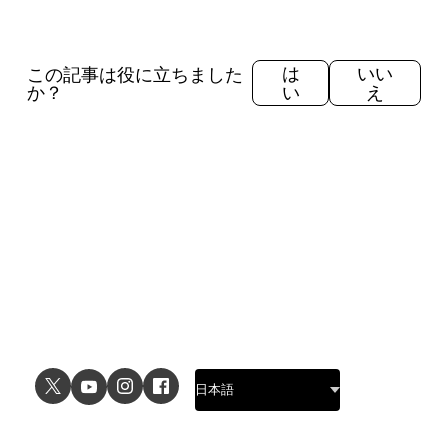
この記事は役に立ちました
は
いい
か？
い
え