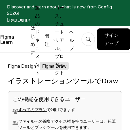
Discover and learn about what is new from Config
製
コー
2026!
品
ス、
Learn more
の
チュ
は
ド
ート
ヘ
サイン
じ
管
Figma
キ
リア
ル
Learn
アップ
め
理
ュ
ル、
プ
に
メ
プロ
ン
ジェ
Figma Design
Figma Draw
ト
クト
イラストレーションツールでDraw
この機能を使用できるユーザー
すべてのプラン
で利用できます
ファイルへの
編集
アクセス権を持つユーザーは、鉛筆
ツールとブラシツールを使用できます。