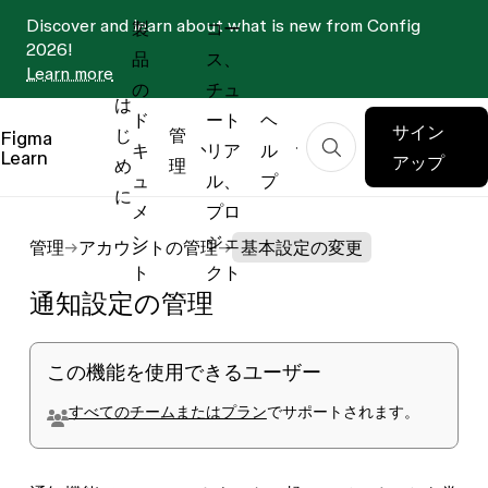
Discover and learn about what is new from Config
製
コー
2026!
品
ス、
Learn more
の
チュ
は
ド
ート
ヘ
サイン
じ
管
Figma
キ
リア
ル
Learn
アップ
め
理
ュ
ル、
プ
に
メ
プロ
ン
ジェ
管理
アカウントの管理
基本設定の変更
ト
クト
通知設定の管理
この機能を使用できるユーザー
すべてのチームまたはプラン
でサポートされます。