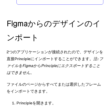
Figmaからのデザインのイ
ンポート
2つのアプリケーションが接続されたので、デザインを
直接Principleにインポートすることができます。
注: フ
ァイルをFigmaからPrincipleにエクスポートすること
はできません
。
ファイルのページからすべてまたは選択したフレーム
をインポートできます。
Principleを開きます。