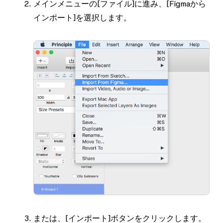
メインメニューの
[ファイル]
に進み、
[Figmaから
インポート]
を選択します。
または、
[インポート]
ボタンをクリックします。