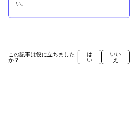
い。
この記事は役に立ちました
は
いい
か？
い
え