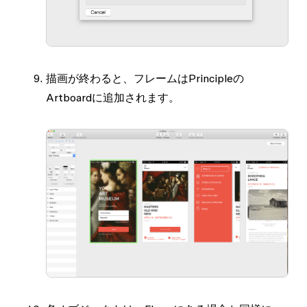
描画が終わると、フレームはPrincipleの
Artboardに追加されます。