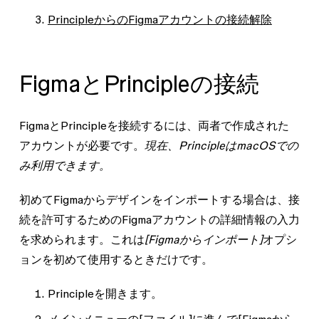
PrincipleからのFigmaアカウントの接続解除
FigmaとPrincipleの接続
FigmaとPrincipleを接続するには、両者で作成された
アカウントが必要です。
現在、PrincipleはmacOSでの
み利用できます。
初めてFigmaからデザインをインポートする場合は、接
続を許可するためのFigmaアカウントの詳細情報の入力
を求められます。これは
[Figmaからインポート]
オプシ
ョンを初めて使用するときだけです。
Principleを開きます。