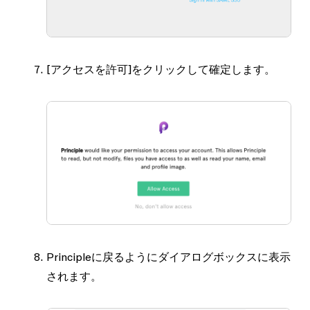
[アクセスを許可]
をクリックして確定します。
Principleに戻るようにダイアログボックスに表示
されます。