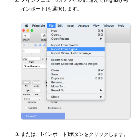
メインメニューの
[ファイル]
に進んで
[Figmaから
インポート]
を選択します。
または、
[インポート]
ボタンをクリックします。