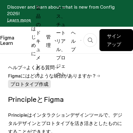
Discover and learn about what is new from Config
製
コー
2026!
品
ス、
Learn more
の
チュ
は
ド
ート
ヘ
サイン
じ
管
Figma
キ
リア
ル
Learn
アップ
め
理
ュ
ル、
プ
に
メ
プロ
ン
ジェ
ヘルプ
よくある質問
ト
クト
Figmaにはどのような統合がありますか？
プロトタイプ作成
PrincipleとFigma
Principleはインタラクションデザインツールで、デジ
タルデザインとプロトタイプを活き活きとしたものに
することができます。