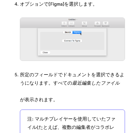
オプションで
[Figma]
を選択します。
所定のフィールドで
ドキュメント
を選択できるよ
うになります。すべての
最近編集したファイル
が表示されます。
注:
マルチプレイヤーを使用していたファ
イル(たとえば、複数の編集者がコラボレ