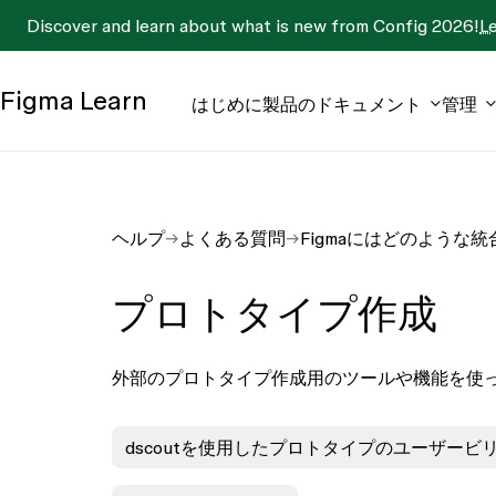
Discover and learn about what is new from Config 2026!
L
Figma
Learn
はじめに
製品のドキュメント
管理
ヘルプ
よくある質問
Figmaにはどのような
プロトタイプ作成
外部のプロトタイプ作成用のツールや機能を使っ
dscoutを使用したプロトタイプのユーザービ