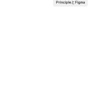
PrincipleとFigma
ケース
詳細
イン
デザイン機能
イン
プロトタイプ作成機能
タイプ作成
デザインシステム機能
ィックデザイン
コラボレーション機能