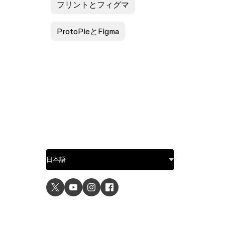
フリントとフィグマ
ProtoPieとFigma
ユース
UIデザ
UXデザ
プロト
グラフ