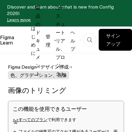
Discover and learn about what is new from Config
製
コー
2026!
品
ス、
Learn more
の
チュ
は
ド
ート
ヘ
サイン
じ
管
Figma
キ
リア
ル
Learn
アップ
め
理
ュ
ル、
プ
に
メ
プロ
ン
ジェ
Figma Design
デザイン作成
ト
クト
色、グラデーション、画像
画像のトリミング
この機能を使用できるユーザー
すべてのプラン
で利用できます
ファイルの
編集可
のアクセス権があるユーザーは、画