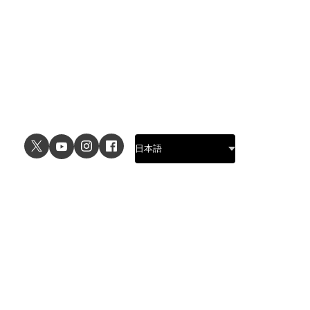
ユースケース
詳細
UIデザイン
デザイン機能
UXデザイン
プロトタイプ作成機能
プロトタイプ作成
デザインシステム機能
グラフィックデザイン
コラボレーション機能