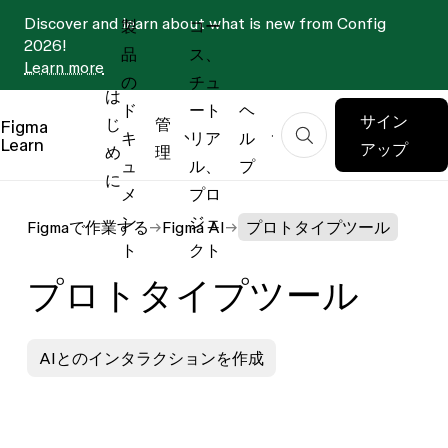
Discover and learn about what is new from Config
製
コー
2026!
品
ス、
Learn more
の
チュ
は
ド
ート
ヘ
サイン
じ
管
Figma
キ
リア
ル
Learn
アップ
め
理
ュ
ル、
プ
に
メ
プロ
ン
ジェ
Figmaで作業する
Figma AI
プロトタイプツール
ト
クト
プロトタイプツール
AIとのインタラクションを作成