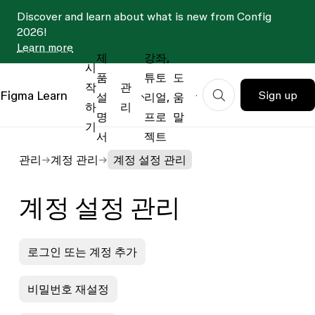
Discover and learn about what is new from Config
2026!
Learn more
제
강좌,
시
품
튜토
도
작
관
Figma
Learn
Sign up
설
리얼,
움
하
리
명
프로
말
기
서
젝트
관리
계정 관리
계정 설정 관리
계정 설정 관리
로그인 또는 계정 추가
비밀번호 재설정