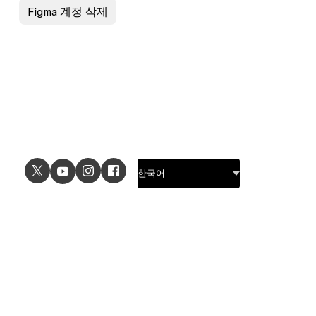
Figma 계정 삭제
USE CASES
EXPLORE
UI design
Design features
UX design
Prototyping features
Prototyping
Design systems features