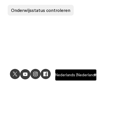
Onderwijsstatus controleren
USE CASES
EXPLORE
UI design
Design features
UX design
Prototyping features