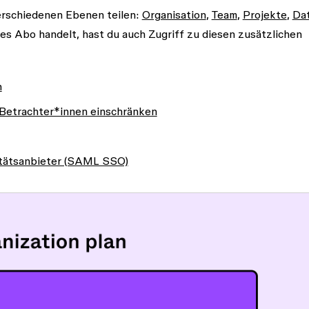
erschiedenen Ebenen teilen:
Organisation
,
Team
,
Projekte
,
Da
es Abo handelt, hast du auch Zugriff zu diesen zusätzlichen
n
 Betrachter*innen einschränken
titätsanbieter (SAML SSO)