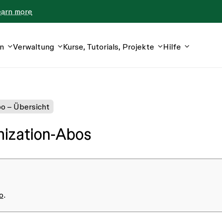
earn more
n
Verwaltung
Kurse, Tutorials, Projekte
Hilfe
o – Übersicht
ization-Abos
o
.