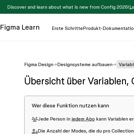
Discover and learn about what is new from Config 2026!
L
Figma
Learn
Erste Schritte
Produkt-Dokumentatio
Figma Design
Designsysteme aufbauen
Variab
Übersicht über Variablen,
Wer diese Funktion nutzen kann
Jede Person in
jedem Abo
kann Variablen er
Die Anzahl der Modes, die du pro Collection