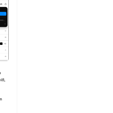
m
iß,
n