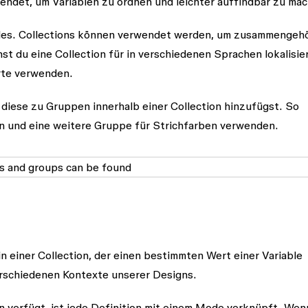
ndet, um Variablen zu ordnen und leichter auffindbar zu ma
Modes. Collections können verwendet werden, um zusammengeh
t du eine Collection für in verschiedenen Sprachen lokalisie
rte verwenden.
diese zu Gruppen innerhalb einer Collection hinzufügst. So
n und eine weitere Gruppe für Strichfarben verwenden.
in einer Collection, der einen bestimmten Wert einer Variable
rschiedenen Kontexte unserer Designs.
 verfügt, ist jede Definition mit einem Mode verknüpft. Wen