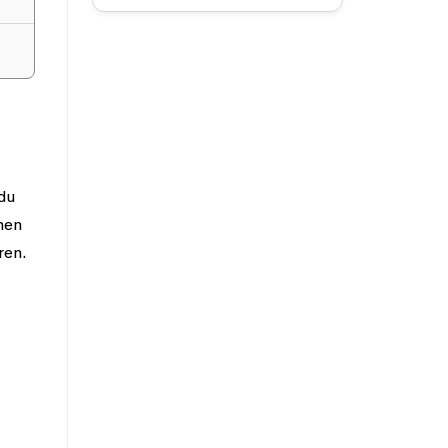
du
nen
ren.