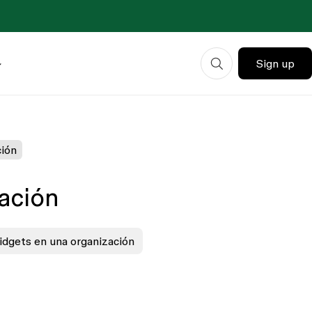
Sign up
ción
zación
idgets en una organización