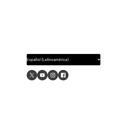
USE C
UI desig
UX desi
Prototyp
Graphic 
Wirefra
Brainsto
Templat