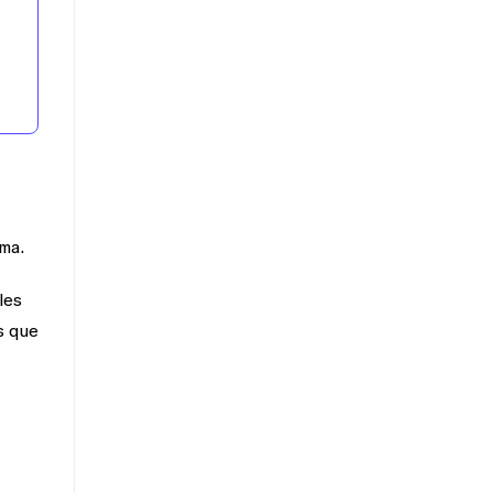
gma.
les
s que