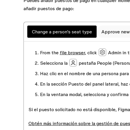
Puedes añadir puestos de pago en cualquier momen
añadir puestos de pago:
Change a person's seat type
Approve new 
From the
file browser
, click
Admin
in t
Selecciona la
pestaña
People (Person
Haz clic en el nombre de una persona para a
En la sección
Puesto
del panel lateral, haz
En la ventana modal, selecciona y confirma
Si el puesto solicitado no está disponible, Figm
Obtén más información sobre la gestión de pue