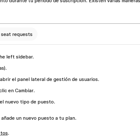
to durante tu periodo de suscripción. Existen varias maneras
seat requests
he left sidebar.
as)
.
brir el panel lateral de gestión de usuarios.
 clic en
Cambiar
.
 el nuevo tipo de puesto.
a añade un nuevo puesto a tu plan.
stos
.