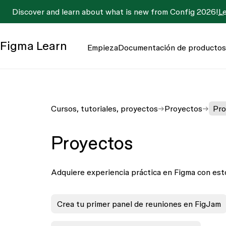
Discover and learn about what is new from Config 2026!
L
Figma
Learn
Empieza
Documentación de productos
Cursos, tutoriales, proyectos
Proyectos
Pro
Proyectos
Adquiere experiencia práctica en Figma con est
Crea tu primer panel de reuniones en FigJam