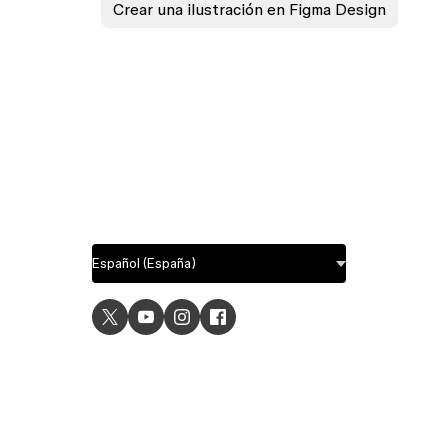
Crear una ilustración en Figma Design
USE C
UI desig
UX desi
Prototyp
Graphic 
Wirefra
Brainsto