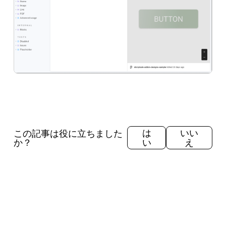
この記事は役に立ちました
は
いい
か？
い
え