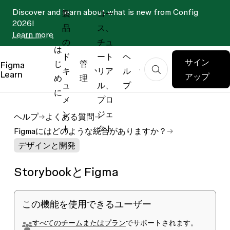
Discover and learn about what is new from Config
製
コー
2026!
品
ス、
Learn more
の
チュ
は
ド
ート
ヘ
サイン
じ
管
Figma
キ
リア
ル
Learn
アップ
め
理
ュ
ル、
プ
に
メ
プロ
ン
ジェ
ヘルプ
よくある質問
ト
クト
Figmaにはどのような統合がありますか？
デザインと開発
StorybookとFigma
この機能を使用できるユーザー
すべてのチームまたはプラン
でサポートされます。