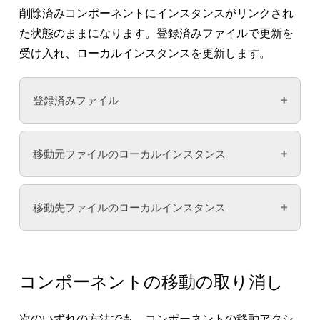
削除済みコンポーネントにインスタンスがリンクされ
た状態のままになります。登録済みファイルで更新を
受け入れ、ローカルインスタンスを更新します。
登録済みファイル
更新を取得する前にインスタンスを選択または編
移動元ファイルのローカルインスタンス
集すると、移動元ファイルの削除済みメインコン
ポーネントが引き続きポイントされます。ライブ
これらのコンポーネントが移動先ファイルのライ
ラリから更新を取得すると、移動先ファイルのメ
移動先ファイルのローカルインスタンス
ブラリに公開されるまで、移動元ファイルのロー
インコンポーネントがポイントされます。
カルインスタンスは更新を取得しません。
移動先ファイルのインスタンスが移動元ファイル
から移動したコンポーネントにリンクされている
[更新]
をクリックして更新を取得し、インスタン
コンポーネントの移動の取り消し
場合、これらのインスタンスは自動的に更新さ
スが新しい場所のコンポーネントにリンクされて
れ、新しく移動されたローカルコンポーネントを
いることを確認します。
次のいずれの方法でも、コンポーネントの移動アクシ