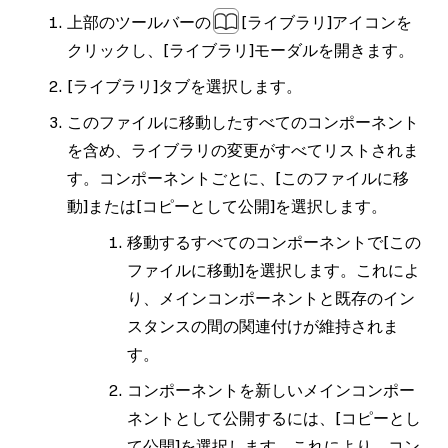
イルに貼り付けます。
以下の説明を参照
上部のツールバーの
[ライブラリ]
アイコンを
↓
クリックし、
[ライブラリ]
モーダルを開きます。
移動先ファイルをライブラリとして公開
[ライブラリ]
タブを選択します。
します。
以下の説明を参照 ↓
このファイルに移動したすべてのコンポーネント
登録済みファイルでライブラリからの更
を含め、ライブラリの変更がすべてリストされま
新を受け入れます。
ライブラリの更新の
す。コンポーネントごとに、
[このファイルに移
受け入れ →
動]
または
[コピーとして公開]
を選択します。
アイコンとボタンの両方のメインコンポ
移動するすべてのコンポーネントで
[この
ーネントを非表示にします。
公開時にコ
ファイルに移動]
を選択します。これによ
ンポーネントを非表示にする →
り、メインコンポーネントと既存のイン
スタンスの間の関連付けが維持されま
す。
コンポーネントを新しいメインコンポー
ネントとして公開するには、
[コピーとし
て公開]
を選択します。これにより、コン