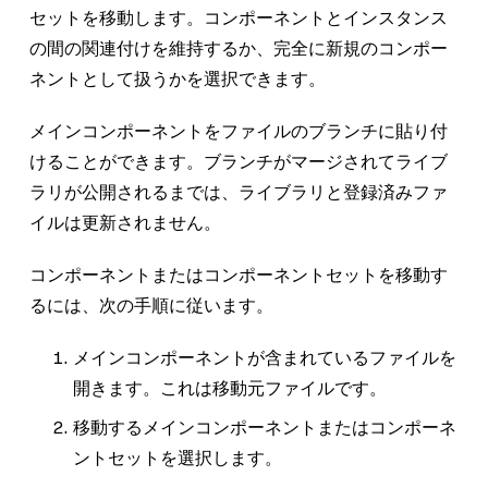
バリアントを削除しても今後使用する場合は、移
ることをお勧めします。ネストしたインスタンス
プロセス全体は次のようになります。
セットを移動します。コンポーネントとインスタンス
動元ファイルでこのバリアントを復元する必要が
のメインコンポーネントが非表示の場合は、最初
の間の関連付けを維持するか、完全に新規のコンポー
あります。この操作はコンポーネントセットの移
非表示のコンポーネントをライブラリに公
にメインコンポーネントを公開する必要がありま
ネントとして扱うかを選択できます。
動前に行うことをお勧めします。ただし、移動元
開します →
す。
ファイルが存在している限り、コンポーネントセ
メインコンポーネントをファイルのブランチに貼り付
コンポーネントを切り取って移動先ファイ
ットの移動後でもバリアントは復元できます。
コンポーネントで別の公開済みライブラリのメイ
けることができます。ブランチがマージされてライブ
ルに貼り付けます ↓
ンコンポーネントが使用されている場合、そのラ
ラリが公開されるまでは、ライブラリと登録済みファ
移動先ファイルをライブラリとして公開し
削除されたバリアントをインスタンスから
イブラリへの関連付けは維持されます。
イルは更新されません。
ます ↓
復元します。これにより、バリアントが元
のファイルでメインコンポーネントとして
コンポーネントの変更を始める前に、公開先ライ
コンポーネントまたはコンポーネントセットを移動す
コンポーネントを非表示にしてライブラリ
復元されます。
ブラリからコンポーネントを公開することをお勧
るには、次の手順に従います。
から削除します →
めします。
復元したコンポーネントを、移動元ファイ
メインコンポーネントが含まれているファイルを
ルのライブラリに公開します。移動できる
例を使った説明
開きます。これは
移動元
ファイルです。
コンポーネントは公開済みコンポーネント
移動するメインコンポーネントまたはコンポーネ
だけです。
ダイアログウィンドウのメインコンポーネント
ントセットを選択します。
があります。このメインコンポーネントには、
切り取りと貼り付け
の手順を使用して、切