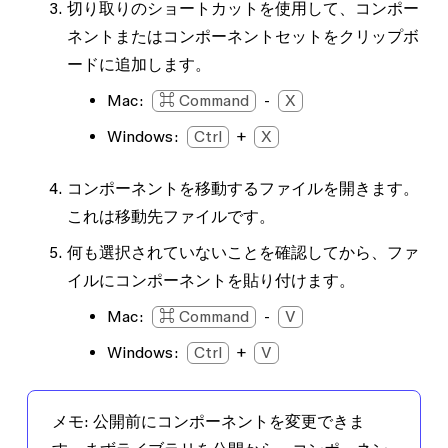
切り取りのショートカットを使用して、コンポー
ボタンコンポーネントとアイコンコンポーネン
り取ったコンポーネントを移動先ファイル
ネントまたはコンポーネントセットをクリップボ
トのネストしたインスタンスがあります。アイ
に貼り付けます。
ードに追加します。
コンとボタンはいずれも非表示コンポーネント
移動したコンポーネントを既存のコンポー
です。
Mac:
⌘ Command
-
X
ネントセットにドラッグします。
Windows:
Ctrl
+
X
ダイアログコンポーネントのインスタンスで
は、汎用情報アイコンが警告アイコンと入れ替
コンポーネントを移動するファイルを開きます。
わっており、色のオーバーライドがアイコンボ
これは
移動先
ファイルです。
タンとプライマリーボタンの両方に適用されま
何も選択されていないことを確認してから、ファ
す。
イルにコンポーネントを貼り付けます。
Mac:
⌘ Command
-
V
Windows:
Ctrl
+
V
メモ:
公開前にコンポーネントを変更できま