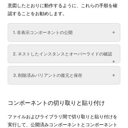
意図したとおりに動作するように、これらの手順を確
認することをお勧めします。
1. 非表示コンポーネントの公開
非表示コンポーネントとはライブラリに公開して
2. ネストしたインスタンスとオーバーライドの確認
いないコンポーネントです。非表示コンポーネン
トはファイル間で移動できません。
ネストしたインスタンスを使用するメインコンポ
3. 削除済みバリアントの復元と保存
ーネントがある場合、メインコンポーネントがあ
非表示コンポーネントのネストしたインスタンス
る場所を考慮する必要があります。これは特に、
を使用するコンポーネントがある場合、別のファ
コンポーネントセットを移動するには、ファイル
メインコンポーネントにオーバーライドを適用し
イルに移動する前に
非表示コンポーネントを公開
間でコンポーネントを切り取って貼り付ける必要
ている場合に重要です。
コンポーネントの切り取りと貼り付け
する必要があります。非表示コンポーネントを移
があります。切り取りと貼り付けの実行時に存在
動して変更をライブラリに公開したら、コンポー
していたバリアントだけがコピーされます。
メインコンポーネントが同じファイル内にある場
ファイルおよびライブラリ間で切り取りと貼り付けを
ネントを再び非表示にできます。
合は、コンポーネントをまとめて移動して公開す
実行して、
公開済みコンポーネント
とコンポーネント