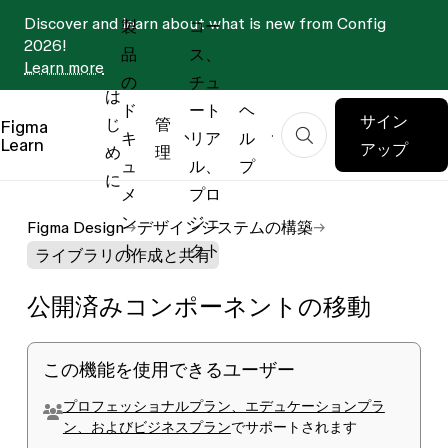
Discover and learn about what is new from Config
製
コー
2026!
品
ス、
Learn more
の
チュ
は
ド
ート
ヘ
サイン
じ
管
Figma
キ
リア
ル
Learn
アップ
め
理
ュ
ル、
プ
に
メ
プロ
ン
ジェ
Figma Design
デザインシステムの構築
ト
クト
ライブラリの作成と共有
公開済みコンポーネントの移動
この機能を使用できるユーザー
プロフェッショナルプラン、エデュケーションプラ
ン、およびビジネスプラン
でサポートされます