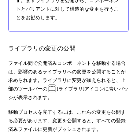
す。まずライブラリを公開から、コンポーネン
トとバリアントに対して構造的な変更を行うこ
とをお勧めします。
これらのコンポーネントを移動してオーバーラ
イドを維持するには、次の手順に従います。
ライブラリの変更の公開
アイコンコンポーネントとボタンコンポ
ーネントをライブラリに公開します。
非
ファイル間で公開済みコンポーネントを移動する場合
表示のコンポーネントの公開 →
は、影響のあるライブラリへの変更を公開することが
現在のファイルからすべてのコンポーネ
求められます。ライブラリに変更が加えられると、上
ントを切り取ります。これには、アイコ
部のツールバーの
[ライブラリ]
アイコンに青いバッ
ンコンポーネント、ボタンコンポーネン
ジが表示されます。
ト、およびこれらのコンポーネントのイ
移動プロセスを完了するには、これらの変更を公開す
ンスタンスを使用するダイアログコンポ
る必要があります。変更を公開すると、すべての登録
ーネントが含まれます。
済みファイルに更新がプッシュされます。
切り取ったコンポーネントを移動先ファ