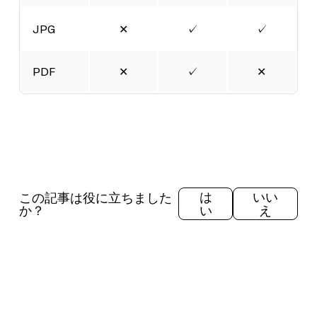
JPG
✕
✓
✓
PDF
✕
✓
✕
この記事は役に立ちました
は
いい
か？
い
え