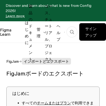
Discover and learn about what is new from Config
製
コー
2026!
品
ス、
Learn more
の
チュ
は
ド
ート
ヘ
サイン
じ
管
Figma
キ
リア
ル
Learn
アップ
め
理
ュ
ル、
プ
に
メ
プロ
ン
ジェ
ト
クト
FigJam
インポートとエクスポート
FigJamボードのエクスポート
はじめに
すべての
チームまたはプラン
で利用できま