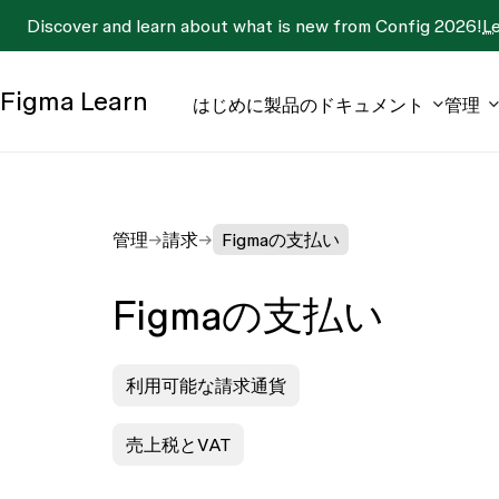
Discover and learn about what is new from Config 2026!
L
Figma
Learn
はじめに
製品のドキュメント
管理
管理
請求
Figmaの支払い
Figmaの支払い
利用可能な請求通貨
売上税とVAT