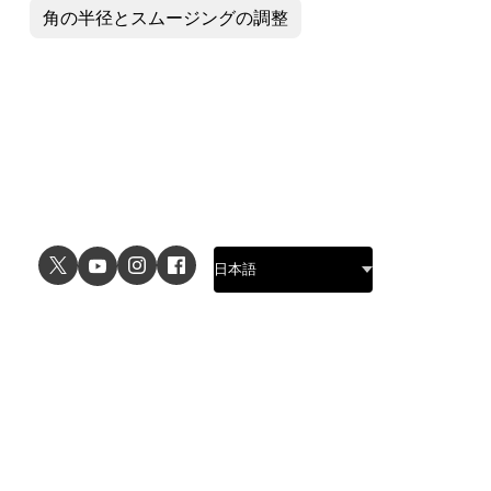
角の半径とスムージングの調整
ユースケース
詳細
UIデザイン
デザイン機能
UXデザイン
プロトタイプ作成機能
プロトタイプ作成
デザインシステム機能