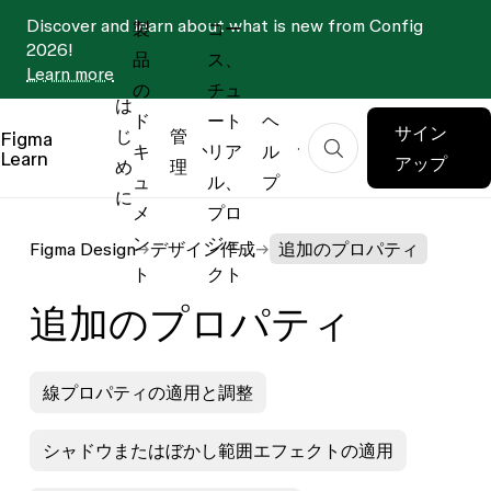
Discover and learn about what is new from Config
製
コー
2026!
品
ス、
Learn more
の
チュ
は
ド
ート
ヘ
サイン
じ
管
Figma
キ
リア
ル
Learn
アップ
め
理
ュ
ル、
プ
に
メ
プロ
ン
ジェ
Figma Design
デザイン作成
追加のプロパティ
ト
クト
追加のプロパティ
線プロパティの適用と調整
シャドウまたはぼかし範囲エフェクトの適用