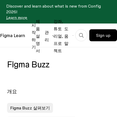
Discover and learn about what is new from Config
2026!
Learn more
제
강좌,
시
품
튜토
도
작
관
Figma
Learn
Sign up
설
리얼,
움
하
리
명
프로
말
기
서
젝트
Figma Buzz
개요
Figma Buzz 살펴보기