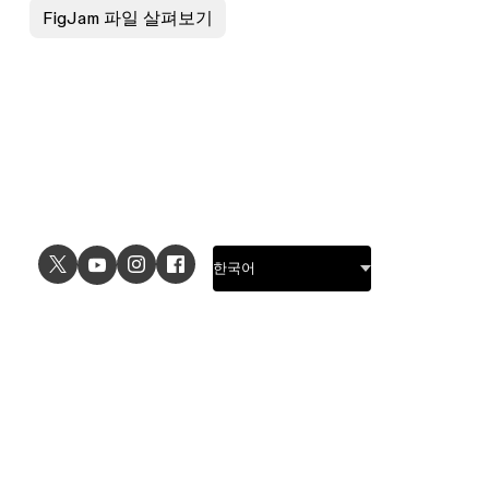
FigJam 파일 살펴보기
USE CASES
EXPLORE
UI design
Design features
UX design
Prototyping features
Prototyping
Design systems features