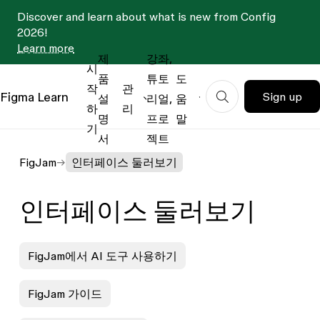
Discover and learn about what is new from Config
2026!
Learn more
제
강좌,
시
품
튜토
도
작
관
Figma
Learn
Sign up
설
리얼,
움
하
리
명
프로
말
기
서
젝트
FigJam
인터페이스 둘러보기
인터페이스 둘러보기
FigJam에서 AI 도구 사용하기
FigJam 가이드