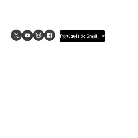
USE CASES
EXPLORE
UI design
Design features
UX design
Prototyping features
Prototyping
Design systems features
Graphic design
Collaboration features
Wireframing
FigJam
Brainstorming
Pricing