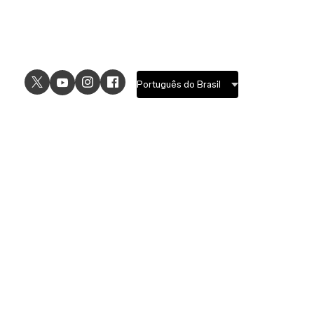
USE CASES
EXPLORE
UI design
Design features
UX design
Prototyping features
Prototyping
Design systems features
Graphic design
Collaboration features
Wireframing
FigJam
Brainstorming
Pricing