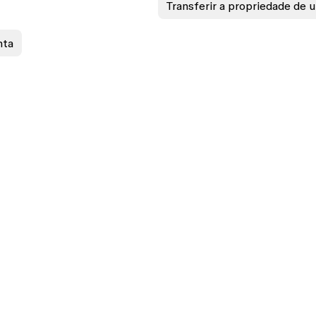
Transferir a propriedade de 
nta
ASES
EXPLORE
n
Design features
gn
Prototyping features
ing
Design systems features
design
Collaboration features