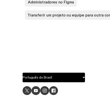
Administradores no Figma
Transferir um projeto ou equipe para outra co
USE C
UI desig
UX desi
Prototyp
Graphic 