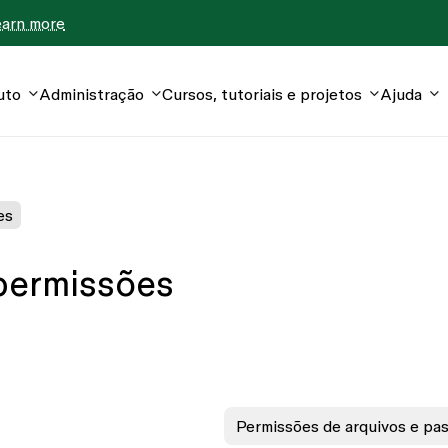
earn more
uto
Administração
Cursos, tutoriais e projetos
Ajuda
es
permissões
Permissões de arquivos e pa