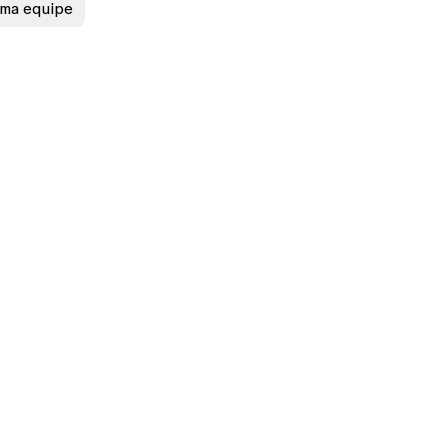
uma equipe
RESOURCES
Blog
Best practices
Support
Developers