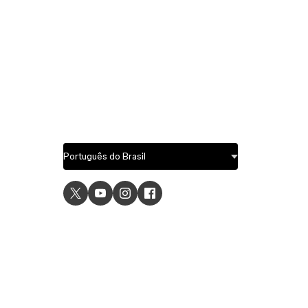
USE C
UI desig
UX desi
Prototyp
Graphic 
Wirefra
Brainsto
Templat