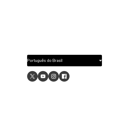
USE C
UI desig
UX desi
Prototyp
Graphic 
Wirefra
Brainsto
Templat