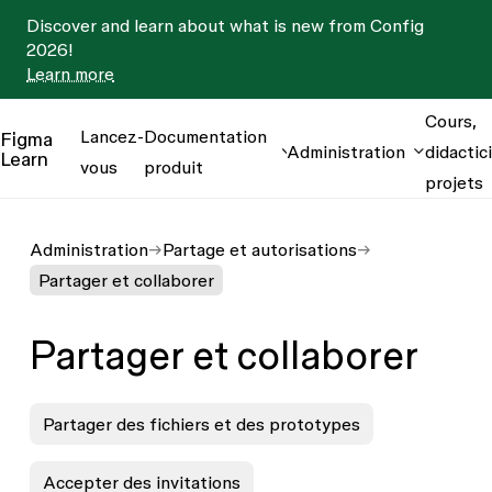
Discover and learn about what is new from Config
2026!
Learn more
Cours,
Lancez-
Documentation
Figma
Administration
didactici
Learn
vous
produit
projets
Administration
Partage et autorisations
Partager et collaborer
Partager et collaborer
Partager des fichiers et des prototypes
Accepter des invitations