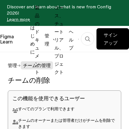
Discover and learn about what is new from Config
製
コー
2026!
品
ス、
Learn more
の
チュ
は
ド
ート
ヘ
サイン
じ
管
Figma
キ
リア
ル
Learn
アップ
め
理
ュ
ル、
プ
に
メ
プロ
ン
ジェ
管理
チームの管理
ト
クト
チームの削除
この機能を使用できるユーザー
すべてのプラン
で利用できます
チームの
オーナー
または
管理者
だけがチームを削除で
きます