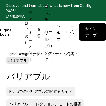
Discover and learn about what is new from Config
製
コー
2026!
品
ス、
Learn more
の
チュ
は
ド
ート
ヘ
サイン
じ
管
Figma
キ
リア
ル
Learn
アップ
め
理
ュ
ル、
プ
に
メ
プロ
ン
ジェ
Figma Design
デザインシステムの構築
ト
クト
バリアブル
バリアブル
Figmaでのバリアブルに関するガイド
バリアブル、コレクション、モードの概要