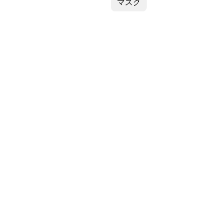
マスク
ケース
詳細
イン
デザイン機能
イン
プロトタイプ作成機能
タイプ作成
デザインシステム機能
ィックデザイン
コラボレーション機能
ーフレーム作成
FigJam
ンストーミング
価格