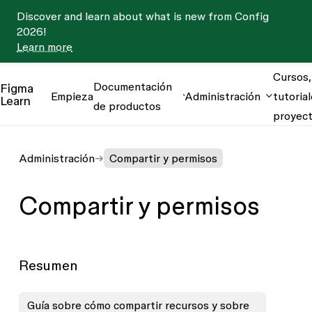
Discover and learn about what is new from Config
2026!
Learn more
Cursos,
Documentación
Figma
Empieza
Administración
tutorial
Learn
de productos
proyec
Administración
Compartir y permisos
Compartir y permisos
Resumen
Guía sobre cómo compartir recursos y sobre