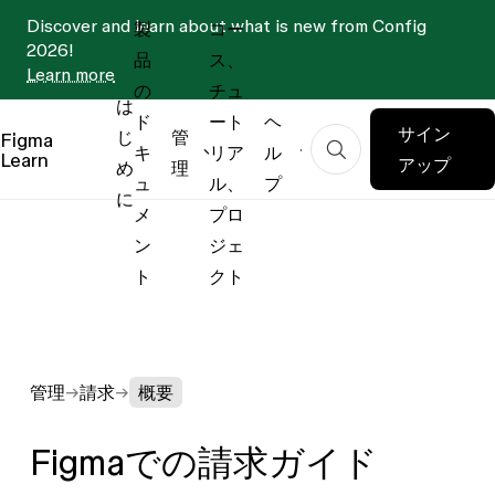
Discover and learn about what is new from Config
製
コー
2026!
品
ス、
Learn more
の
チュ
は
ド
ート
ヘ
サイン
じ
管
Figma
キ
リア
ル
Learn
アップ
め
理
ュ
ル、
プ
に
メ
プロ
ン
ジェ
ト
クト
管理
請求
概要
Figmaでの請求ガイド