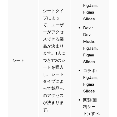
FigJam、
シートタイ
Figma
プによっ
Slides
て、ユーザ
Dev
：
ーがアクセ
Dev
スできる製
Mode、
品が決まり
FigJam、
ます。1人に
Figma
つき1つのシ
シート
Slides
ートを購入
コラボ
:
し、シート
FigJam、
タイプによ
Figma
って製品へ
Slides
のアクセス
閲覧
(無
が決まりま
料シー
す。
ト): すべ