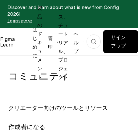
Discover and learn about what is new from Config
製
コー
2026!
品
ス、
Learn more
の
チュ
は
ド
ート
ヘ
サイン
じ
管
Figma
キ
リア
ル
Learn
アップ
め
理
ュ
ル、
プ
に
メ
プロ
ン
ジェ
コミュニティ
ト
クト
クリエーター向けのツールとリソース
作成者になる