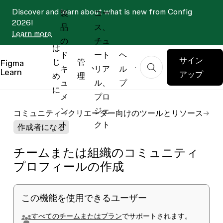
Discover and learn about what is new from Config
製
コー
2026!
品
ス、
Learn more
の
チュ
は
ド
ート
ヘ
サイン
じ
管
Figma
キ
リア
ル
Learn
アップ
め
理
ュ
ル、
プ
に
メ
プロ
ン
ジェ
コミュニティ
クリエーター向けのツールとリソース
ト
クト
作成者になる
チームまたは組織のコミュニティ
プロフィールの作成
この機能を使用できるユーザー
すべてのチームまたはプラン
でサポートされます。