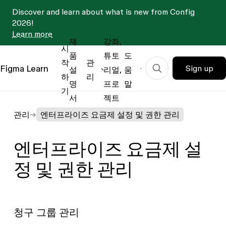
Discover and learn about what is new from Config
2026!
Learn more
제
강좌,
시
품
튜토
도
작
관
Figma
Learn
Sign up
설
리얼,
움
하
리
명
프로
말
기
서
젝트
관리
엔터프라이즈 요금제 설정 및 권한 관리
엔터프라이즈 요금제 설
정 및 권한 관리
청구 그룹 관리