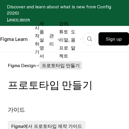
Discover and learn about what is new from Config
2026!
Learn more
제
강좌,
시
품
튜토
도
작
관
Figma
Learn
Sign up
설
리얼,
움
하
리
명
프로
말
기
서
젝트
Figma Design
프로토타입 만들기
프로토타입 만들기
가이드
Figma에서 프로토타입 제작 가이드