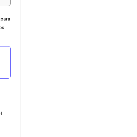
 para
os
l