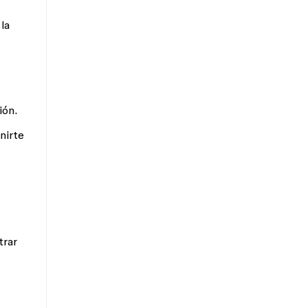
la
ión.
nirte
trar