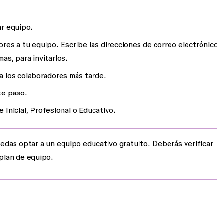
r equipo
.
dores a tu equipo. Escribe las direcciones de correo electrónic
as, para invitarlos.
 a los colaboradores más tarde.
te paso.
re
Inicial
,
Profesional
o
Educativo
.
edas optar a un equipo educativo gratuito
. Deberás
verificar
plan de equipo.