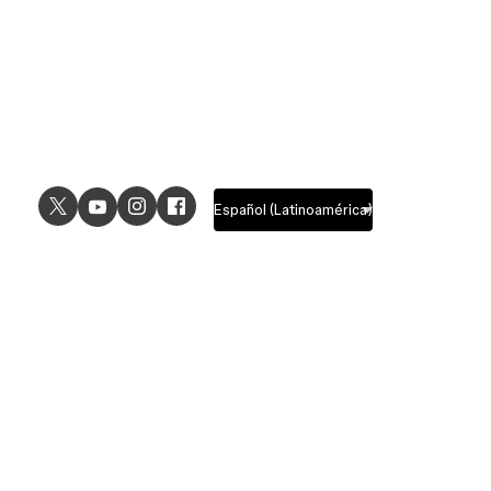
USE CASES
EXPLORE
UI design
Design features
UX design
Prototyping features
Prototyping
Design systems features
Graphic design
Collaboration features